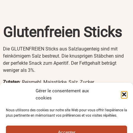
Glutenfreien Sticks
Die GLUTENFREIEN Sticks aus Salzlaugenteig sind mit
feinkörnigem Salz bestreut. Die knusprigen Stäbchen sind
der perfekte Snack zum Aperitif. Der Fettgehalt beträgt
weniger als 3%.
Zutaten
: Reismehl, Maisstärke, Salz, Zucker,
Verdickungsmittel: Carboxy- methylcellulose, Guarkernmehl,
Gérer le consentement aux
Akaziengummi; Sonnenblumenöl,
Ei
pulver, Emulgator: Mono-
cookies
und Diglyceride von Speisefettsäuren; Hefe,
Antioxidationsmittel: tocopherolreicher Extrakt;
Nous utilisons des cookies sur notre site Web pour vous offrir l'expérience la
plus pertinente en mémorisant vos préférences et vos visites répétées.
Säureregulator: Natriumhydroxid.
Kann Spuren von Sesam
enthalten.
Accepter