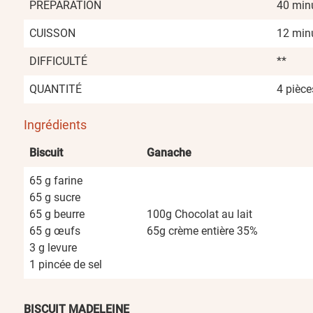
PRÉPARATION
40 min
CUISSON
12 min
DIFFICULTÉ
**
QUANTITÉ
4 pièce
Ingrédients
Biscuit
Ganache
65 g farine
65 g sucre
65 g beurre
100g Chocolat au lait
65 g œufs
65g crème entière 35%
3 g levure
1 pincée de sel
BISCUIT MADELEINE