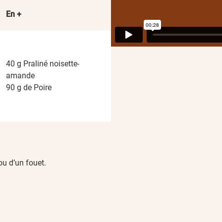
En +
40 g Praliné noisette-
amande
90 g de Poire
ou d’un fouet.
.