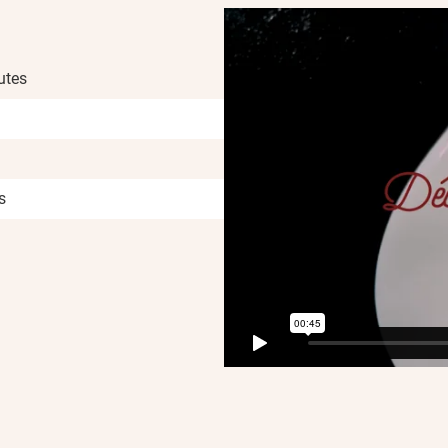
utes
s