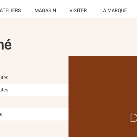
ATELIERS
MAGASIN
VISITER
LA MARQUE
né
utes
utes
s