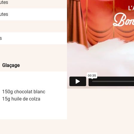
utes
utes
s
Glaçage
150g chocolat blanc
15g huile de colza